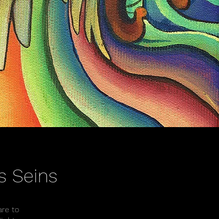
s Seins
are to