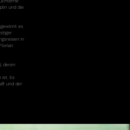
gnüchterne
lin und die
 gewinnt es
stiger
ngsreisen in
lorian
), deren
ist. Es
aft und der