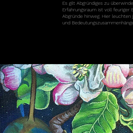
Es gilt Abgründiges zu überwind
Erfahrungsraum ist voll feuriger
Abgründe hinweg. Hier leuchten j
und Bedeutungszusammenhänge 