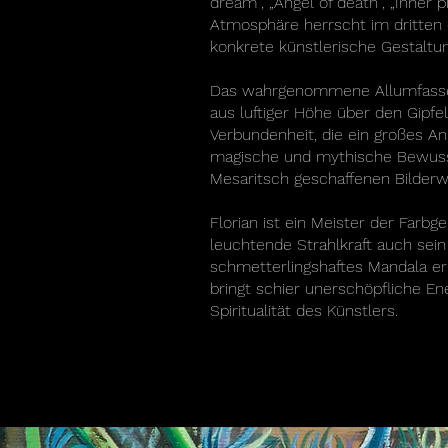
dream“, „Angel of death“, „Inner 
Atmosphäre herrscht im dritten 
konkrete künstlerische Gestaltu
Das wahrgenommene Allumfassende
aus luftiger Höhe über den Gipfe
Verbundenheit, die ein großes An
magische und mythische Bewusst
Mesaritsch geschaffenen Bilderwe
Florian ist ein Meister der Farbg
leuchtende Strahlkraft auch sein 
schmetterlingshaftes Mandala eri
bringt schier unerschöpfliche E
Spiritualität des Künstlers.