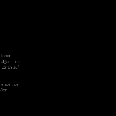
lorian
eigen, ihre
lorian auf
mender, der
oßer