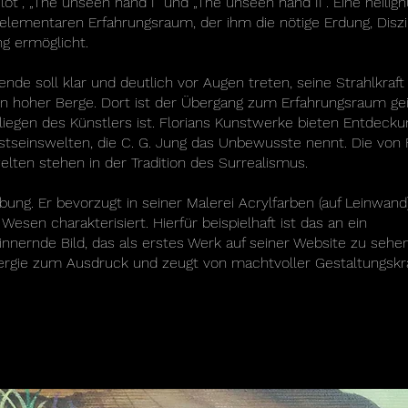
pilot“, „The unseen hand I“ und „The unseen hand II“. Eine heili
elementaren Erfahrungsraum, der ihm die nötige Erdung, Diszip
ng ermöglicht.
 soll klar und deutlich vor Augen treten, seine Strahlkraft
ln hoher Berge. Dort ist der Übergang zum Erfahrungsraum gei
liegen des Künstlers ist. Florians Kunstwerke bieten Entdecku
seinswelten, die C. G. Jung das Unbewusste nennt. Die von F
lten stehen in der Tradition des Surrealismus.
ebung. Er bevorzugt in seiner Malerei Acrylfarben (auf Leinwand
Wesen charakterisiert. Hierfür beispielhaft ist das an ein
nnernde Bild, das als erstes Werk auf seiner Website zu sehen 
nergie zum Ausdruck und zeugt von machtvoller Gestaltungskr