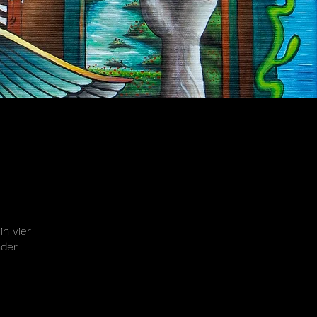
in vier
nder